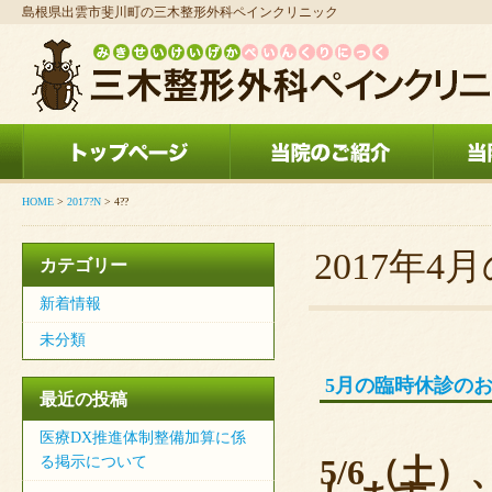
島根県出雲市斐川町の三木整形外科ペインクリニック
HOME
>
2017?N
> 4??
2017年4
カテゴリー
新着情報
未分類
5月の臨時休診の
最近の投稿
医療DX推進体制整備加算に係
5/6（土
る掲示について